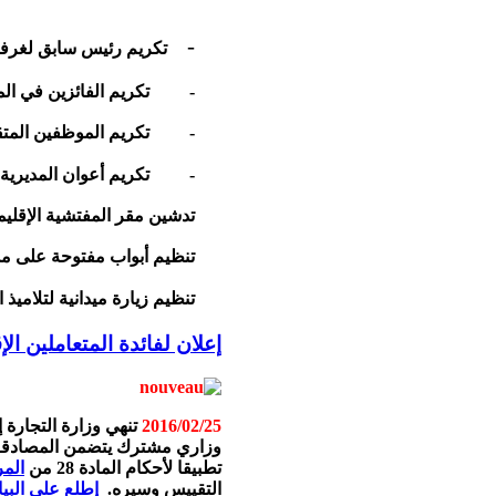
-
تكريم رئيس سابق لغرفة 
-
تكريم الفائزين في ال
-
تكريم الموظفين المتق
-
تكريم أعوان المديرية 
تدشين مقر المفتشية الإقليم
تنظيم أبواب مفتوحة على مدي
تنظيم زيارة ميدانية لتلاميذ 
إعلان لفائدة المتعاملين ال
2016/02/25
تنهي وزارة التجارة 
وزاري مشترك يتضمن المصادقة عل
تطبيقا لأحكام المادة 28 من
المر
التقييس وسيره.
إطلع على البي