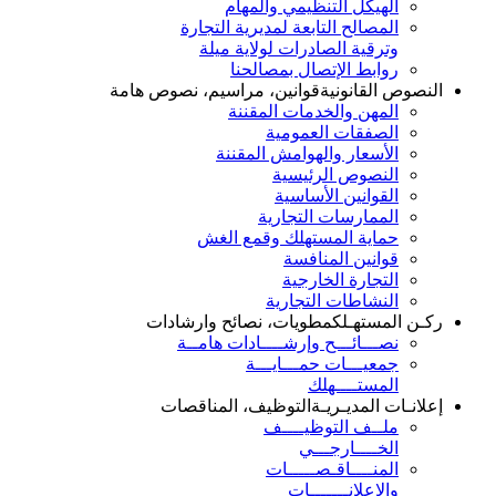
الهيكل التنظيمي والمهام
المصالح التابعة لمديرية التجارة
وترقية الصادرات لولاية ميلة
روابط الإتصال بمصالحنا
النصوص القانونية
قوانين، مراسيم، نصوص هامة
المهن والخدمات المقننة
الصفقات العمومية
الأسعار والهوامش المقننة
النصوص الرئيسية
القوانين الأساسية
الممارسات التجارية
حماية المستهلك وقمع الغش
قوانين المنافسة
التجارة الخارجية
النشاطات التجارية
ركـن المستهـلك
مطويات، نصائح وارشادات
نصـــائـــح وإرشــــادات هامــة
جمعيـــات حمـــايـــة
المستــــهلك
إعلانـات المديـريـة
التوظيف، المناقصات
ملــف التوظيــــف
الخــــارجـــي
المنــــاقـصـــــات
والإعلانـــــــات