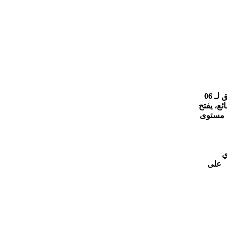
صفر عام 1437 الموافق لـ 06
ئع، يفتح
مستوى
ي
ع على