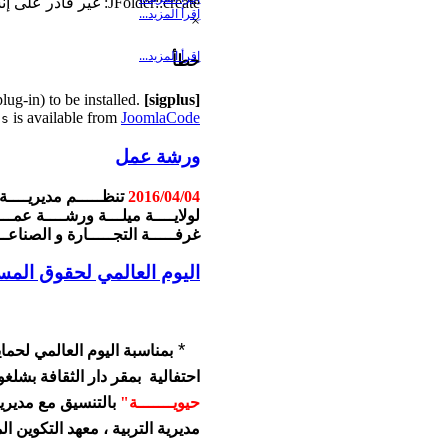
...
JFolder::create: غير قادر على إنشاء مجلد الدليل.Path: /home/dcwmila/public_html/cache/template
اِقرأ المزيد...
×
اِقرأ المزيد...
خطأ
lug-in) to be installed.
[sigplus] Critical error:
is available from
JoomlaCode
us
ورشة عمل
2016/04/04
تنظـــــم
مديريــــة 
لولايــــة ميلـــة ورشــــة عمــ
غرفـــــة التجـــــارة و الصناعــ
اليوم العالمي لحقوق المس
*
بمناسبة اليوم العالمي لحما
احتفالية بمقر دار الثقافة بشل
حيويـــــــة"
بالتنسيق مع مديرية
مديرية التربية ، معهد التكوين ال