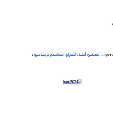
لتصفــح أمثــل للموقع استخــدم برنـــامــج
: