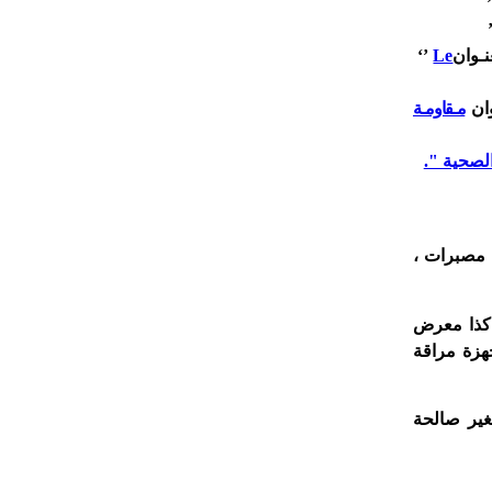
’
ـوان
Le
‘’
ان
مـقاومـة
الصحية ".
 التجارية : مصبرات ،
 كذا معرض
هزة مراقة
غير صالحة