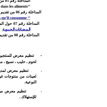
المداخلة رقم 05 من تقديم السيدة/رمضاني طبيبة بيطرية بمديرية المصالح الفلاحية بعنوان
ns les aliments ‘’
‘’
المداخلة رقم 06 من تقديم السيدة/
s qu’il consomme ‘’
المداخلة رقم 07 حول الموضوع من تقديم السيد/ لزهر بلخضر رئيس جمعية البياطرة تحت عن
الـمـضـادات الـحـيـويـة
المداخلة رقم 08 من تقديم السيدة /كروم ليلى طبيبة بمديرية الصحة لولاية ميلة بعنوان "
-
لحوم ، حليب ، نسيج ، موا
-
تنظيم معرض لمديري
لعينات من منتوجات غ
النوعية.
-
تنظيم معرض من ط
للإستهلاك .