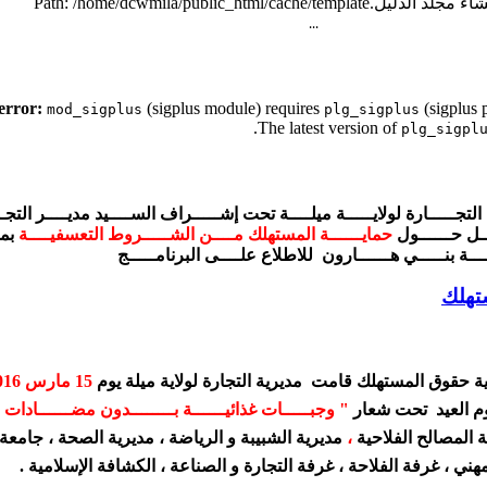
...
(sigplus module) requires
(sigplus p
mod_sigplus
plg_sigplus
.
The latest version of
plg_sigpl
التجـــــارة لولايـــــة ميلــــة تحت إشـــــراف الســــيد مديــــر التجــ
ــل حــــــول
حمايــــــة المستهلك مــــن الشـــــروط التعسفيــــة
بمق
ـــة بنـــــي هــــــارون للاطلاع علــــى البرنامـــــج
تهلك
ية حقوق المستهلك قامت مديرية التجارة لولاية ميلة يوم
15 مارس 2016
غوم العيد تحت شعار
" وجبـــــات غذائيــــــة بــــــــدون مضــــــادات
 المصالح الفلاحية
،
مديرية الشبيبة و الرياضة ، مديرية الصحة ، جامعة 
مهني ، غرفة الفلاحة ، غرفة التجارة و الصناعة ، الكشافة الإسلامية .