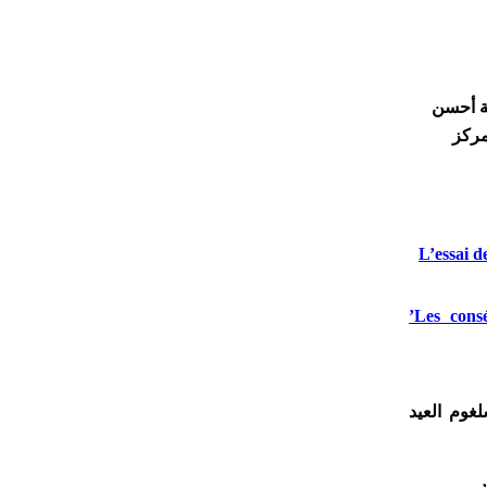
ة أحسن
مركز
L’essai d
’Les cons
بشلغوم العيد