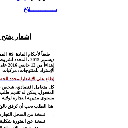
بـــــــــــــــلاغ
إشعار بفتح 
ط
بقاً لأحكام المادة 09 المرسوم التنفيذي رقم 15-306 المؤرخ في 24
ديسمبر 2015 ، المحدد لشروط و كيفيات تطبيق أنظمة رخص الإستراد أو
إبتداءاً من 12 جانفي 2016 على الساعة 8سا00 إلى غاية 03 فيفري 2016 على الساعة 17سا00، على
الإستراد للمنتوجات: مركبات
إطلع على الإشعارالمحدد للحص
كل متعامل اقتصادي، شخص طبي
المفعول، يمكن له تقديم طلب 
مستوى مديرية التجارة لولاية 
هذا الطلب يجب أن يُرفق بالوثائ
-
نسخة من السجل التجاري
- نسخة عن الفتورة شكلية تحد