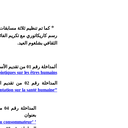
*
كما تم تنظيم ثلاثة مسابقا
رسم كاريكاتوري مع تكريم الفائ
الثقافي بشلغوم العيد.
ا
لمداخلة رقم 01 من تقديم الأستاذة الجامعية السيدة / حيمور سارة بعنوان
biotiques sur les êtres humains
المداخلة رقم
02
من تقديم ال
ntation sur la santé humaine’’
الم
بعنوان
du
consommateur
’
’