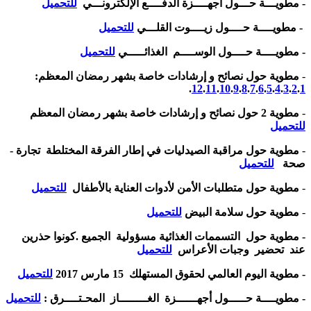
- مطويـــة حـــول أجهــــزة الدفــــع الإلكترونـــي
للتحميل
- مطويــــة حــــول زيــــوت القلـــي
للتحميل
- مطويــــة حــــول الوســــم الغذائـــــي
للتحميل
-
مطوية حول نصائح و إرشادات خاصة بشهر رمضان المعظم:
.
12
.
11
.
10
.
9
.
8
.
7
.
6
.
5
.
4
.
3
.
2
.
1
-
مطوية 2 حول نصائح و إرشادات خاصة بشهر رمضان المعظم
للتحميل
-
مطوية حول مراقبة الصيدليات في إطار الفرقة المختلطة تجارة -
صحة
للتحميل
-
مطوية حول متطلبات الأمن لأدوات العناية بالأطفال
للتحميل
-
مطوية حول سلامة البيض
للتحميل
- مطوية حول التسممات الغذائية مسؤولية الجميع .كونوا حذرين
عند تحضير وجبات الأعراس
للتحميل
- مطوية اليوم العالمي لحقوق المستهلك 15 مارس 2017
للتحميل
- مطويــــة حـــــول أجهــــــزة الغــــــــاز المحـتــــرق :
للتحميل