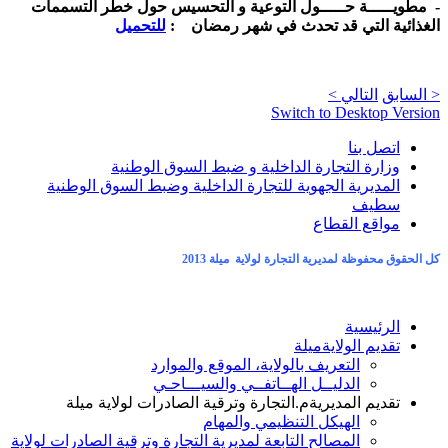
-
مطويـــــة حـــــول التوعية و التحسيس حول خطر التسممات
الغذائية التي قد تحدث في شهر رمضان :
للتحميل
< السابق
التالي >
Switch to Desktop Version
اتصل بنا
وزارة التجارة الداخلية و ضبط السوق الوطنية
المديرية الجهوية للتجارة الداخلية وضبط السوق الوطنية
سطيف
مواقع القطاع
كل الحقوق محفوظة لمديرية التجارة لولاية ميلة 2013
الرئيسية
تقديم الولاية
ميلة
التعريف بالولاية، الموقع والموارد
الدليــل الهــاتفــي والسيـــاحـي
تقديم المديرية
م.التجارة وترقية الصادرات لولاية ميلة
الهيكل التنظيمي والمهام
المصالح التابعة لمديرية التجارة وترقية الصادرات لولاية