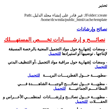
تحذير
JFolder::create: غير قادر على إنشاء مجلد الدليل.Path:
/home/dcwmila/public_html/cache/template
نصائح وإرشادات
نصائــــح و إرشــــــادات تخـــــص المستهــــلك
- ومضات إشهارية حول مواد التجميل المعنية بالرخصة المسبقة
لإنتاجها ، توضيبها أو استيرادها
للتحميل
- ومضات إشهارية حول مراقبة مواد التجميل ،أو التنظيف البدني
للتحميل
-
مطويــــة حـــول الفطريــــات البريــــة
للتحميل
- مطويـــة حـــول نصائــــح الوجبــــة الشاهـــــدة فــــي
المطاعــــم الجماعيــــة
للتحميل
- مطويـــة حـــول نصائـــح و إرشــــادات لمنظمـــي الأعـــراس و
الحفــــلات
للتحميل