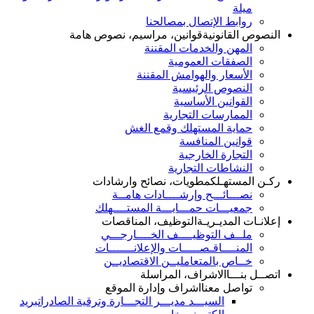
ميلة
روابط الإتصال بمصالحنا
النصوص القانونية
قوانين، مراسيم، نصوص هامة
المهن والخدمات المقننة
الصفقات العمومية
الأسعار والهوامش المقننة
النصوص الرئيسية
القوانين الأساسية
الممارسات التجارية
حماية المستهلك وقمع الغش
قوانين المنافسة
التجارة الخارجية
النشاطات التجارية
ركـن المستهـلك
مطويات، نصائح وارشادات
نصـــائـــح وإرشــــادات هامــة
جمعيـــات حمـــايـــة المستــــهلك
إعلانـات المديـريـة
التوظيف، المناقصات
ملــف التوظيــــف الخــــارجـــي
المنــــاقـصـــــات والإعلانـــــــات
خــاص بالمتعامليــن الاقتصاديــن
اتصــل بنـــا
الاشراف، المراسلة
تواصل معنا
اشراف وإدارة الموقع
السيـــد مديـــر التجـــارة وترقية الصادرات
بريد