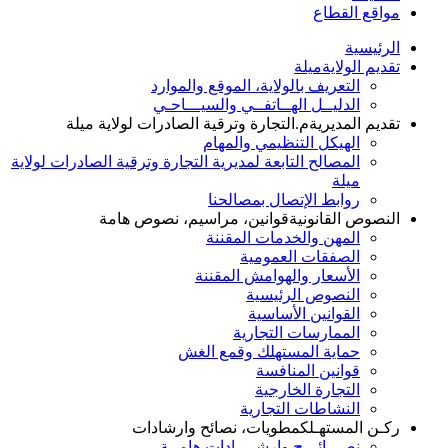
مواقع القطاع
الرئيسية
تقديم الولاية
ميلة
التعريف بالولاية، الموقع والموارد
الدليــل الهــاتفــي والسيـــاحـي
تقديم المديرية
م.التجارة وترقية الصادرات لولاية ميلة
الهيكل التنظيمي والمهام
المصالح التابعة لمديرية التجارة وترقية الصادرات لولاية
ميلة
روابط الإتصال بمصالحنا
النصوص القانونية
قوانين، مراسيم، نصوص هامة
المهن والخدمات المقننة
الصفقات العمومية
الأسعار والهوامش المقننة
النصوص الرئيسية
القوانين الأساسية
الممارسات التجارية
حماية المستهلك وقمع الغش
قوانين المنافسة
التجارة الخارجية
النشاطات التجارية
ركـن المستهـلك
مطويات، نصائح وارشادات
نصـــائـــح وإرشــــادات هامــة