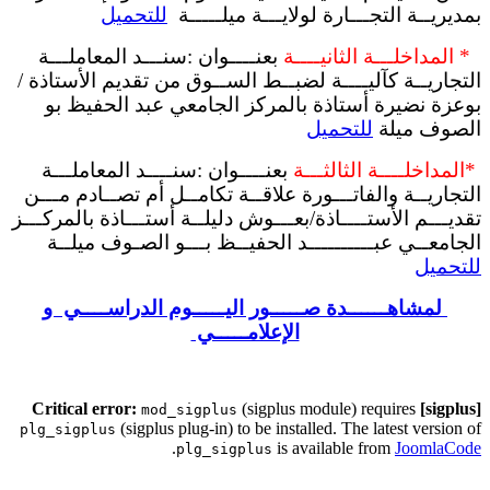
بمديريــة التجـــارة لولايـــة ميلـــــة
للتحميل
*
المداخلـــة الثانيــــة
بعنــــوان
:سنـــد المعاملـــة
التجاريــة كآليــــة لضبــط الســوق من تقديم الأستاذة /
بوعزة نضيرة أستاذة بالمركز الجامعي عبد الحفيظ بو
الصوف ميلة
للتحميل
*
المداخلــــة الثالثـــة
بعنــــوان
:سنــــد المعاملـــة
التجاريــة والفاتـــورة علاقــة تكامــل أم تصــادم مـــن
تقديـــم الأستــــاذة/بعـــوش دليلــة أستـــاذة بالمركـــز
الجامعــي عبــــــــــد الحفيــظ بـــو الصـوف ميلــة
للتحميل
لمشاهــــــدة صـــــور اليـــــوم الدراســــي و
الإعلامـــــي
(sigplus module) requires
[sigplus] Critical error:
mod_sigplus
(sigplus plug-in) to be installed. The latest version of
plg_sigplus
.
is available from
JoomlaCode
plg_sigplus