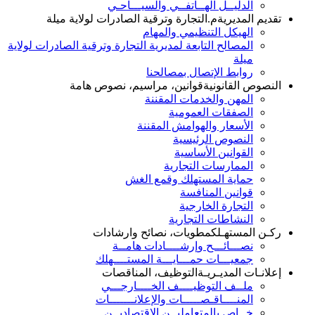
الدليــل الهــاتفــي والسيـــاحـي
تقديم المديرية
م.التجارة وترقية الصادرات لولاية ميلة
الهيكل التنظيمي والمهام
المصالح التابعة لمديرية التجارة وترقية الصادرات لولاية
ميلة
روابط الإتصال بمصالحنا
النصوص القانونية
قوانين، مراسيم، نصوص هامة
المهن والخدمات المقننة
الصفقات العمومية
الأسعار والهوامش المقننة
النصوص الرئيسية
القوانين الأساسية
الممارسات التجارية
حماية المستهلك وقمع الغش
قوانين المنافسة
التجارة الخارجية
النشاطات التجارية
ركـن المستهـلك
مطويات، نصائح وارشادات
نصـــائـــح وإرشــــادات هامــة
جمعيـــات حمـــايـــة المستــــهلك
إعلانـات المديـريـة
التوظيف، المناقصات
ملــف التوظيــــف الخــــارجـــي
المنــــاقـصـــــات والإعلانـــــــات
خــاص بالمتعامليــن الاقتصاديــن