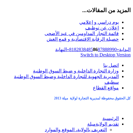
المزيد من المقالات...
يوم دراسي و إعلامي
إعلان عن توظيف
قائمة التجار المداومين في عيد الأضحى
حصيلة الرقابة الاقتصادية و قمع الغش
البداية
«
90
89
88
87
86
85
84
83
82
81
»
النهاية
Switch to Desktop Version
اتصل بنا
وزارة التجارة الداخلية و ضبط السوق الوطنية
المديرية الجهوية للتجارة الداخلية وضبط السوق الوطنية
سطيف
مواقع القطاع
كل الحقوق محفوظة لمديرية التجارة لولاية ميلة 2013
الرئيسية
تقديم الولاية
ميلة
التعريف بالولاية، الموقع والموارد