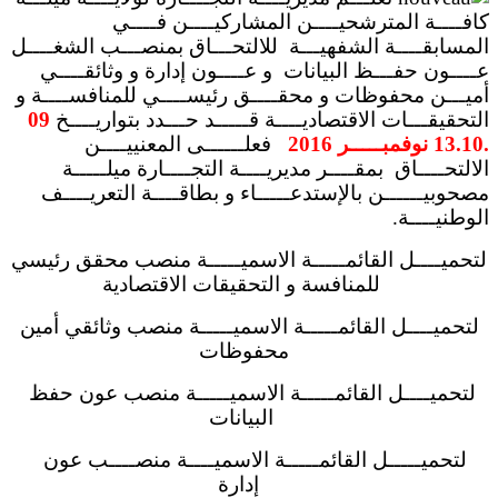
كافــــة المترشحيــــن المشاركيــــن فــــي
المسابقــــة الشفهيـــة للالتحـــاق بمنصـــب الشغــــل
عــــون حفـــظ البيانات و عــــون إدارة و وثائقــــي
أميـــن محفوظات و محقــــق رئيســــي للمنافســــة و
التحقيقـــات الاقتصاديــــة قـــــد حـــدد بتواريــــخ
09
.13.10 نوفمبـــــر
2016
فعلــــــى المعنييــــن
الالتحــــاق
بمقــــر مديريــــة التجــــارة ميلـــــة
مصحوبيــــــن بالإستدعـــــاء و بطاقــــة التعريــــف
الوطنيــــة.
لتحميــــل القائمـــــة الاسميـــــة منصب محقق رئيسي
للمنافسة و التحقيقات الاقتصادية
لتحميــــل القائمـــــة الاسميـــــة منصب وثائقي أمين
محفوظات
لتحميــــل القائمـــــة الاسميـــــة منصب عون حفظ
البيانات
لتحميـــــل القائمـــــة الاسميــــة منصــــب عون
إدارة