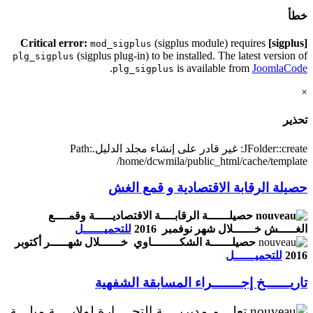
خطأ
(sigplus module) requires
[sigplus] Critical error:
mod_sigplus
(sigplus plug-in) to be installed. The latest version of
plg_sigplus
.
is available from
JoomlaCode
plg_sigplus
×
تحذير
JFolder::create: غير قادر على إنشاء مجلد الدليل.Path:
/home/dcwmila/public_html/cache/template
حصيلة الرقابة الاقتصادية و قمع الغش
حصيلــــــة الرقابــــة الاقتصاديـــــة وقمــــع
الغـــــش خــــــلال شهر نوفمبر 2016
للتحميــــــل
حصيلــــــة الشكــــــــاوي خــــــلال شهـــــر أكتوبر
2016
للتحميــــــل
تاريــــــخ إجـــــــراء المسابقة الشفهية
تعلـــم مديريــــة التجــــارة لولايــــة ميلـــة