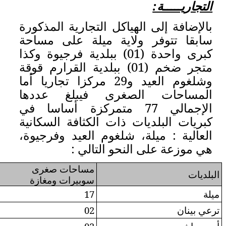
التجارية المذكورة
ميلة على مساحة
احدة (01) ببلدية فرجيوة وكذا
دية القرارم قوقة
لغوم العيد و29 مركزا تجاريا أما
 فيبلغ عددها
 77 متمركزة أساسا في
الكثافة السكانية
م العيد وفرجيوة،
لتالي :
مساحات صغرى
المراكز التجارية
سوبيرات ومغازة
09
17
01
02