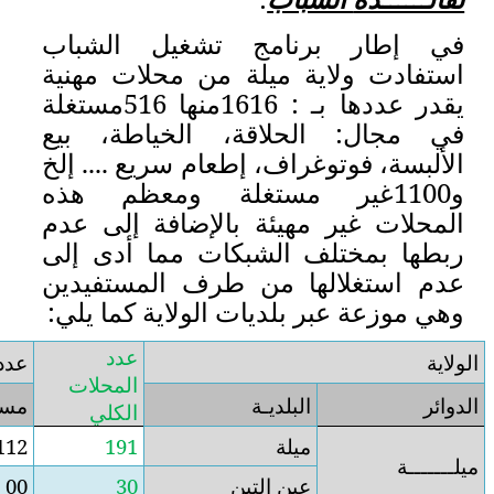
تشغيل الشباب
 من محلات مهنية
يقدر عددها بـ : 1616منها 516مستغلة
، الخياطة، بيع
عام سريع .... إلخ
تغلة ومعظم هذه
الإضافة إلى عدم
ات مما أدى إلى
طرف المستفيدين
 الولاية كما يلي:
عدد
عدد المحلات
المحلات
مستغلـــة
غير مستغلة
الكلي
79
112
191
30
00
30