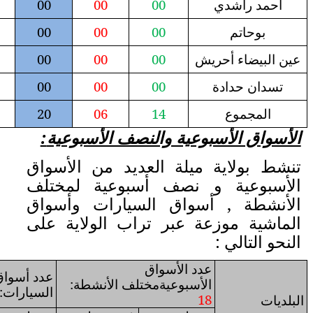
01
01
00
00
00
01
01
00
00
00
01
01
00
00
00
01
01
00
00
00
19
08
1
1
20
06
لنصف الأسبوعية
:
عديد من الأسواق
سبوعية لمختلف
لسيارات وأسواق
راب الولاية على
ق
عدد أسواق
عدد أسواق
تلف الأنشطة:
السيارات:
07
الماشية:
11