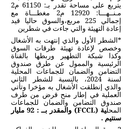
يتربع على مساحة تقدر بـ: 61150 م2
مـنــهـــا: 12920 م2 مغطـــاة مع
السوق حاليا قيد
 جاءت في شطرين
إنتهت به الأشغال
ة طرقات السوق
وربطها بالقناة
 عن طرق صندوق
جماعات المحلية
 بالنسبة للشطر الثاني
ل به مؤخرا وتأتي
منح قرض من طرف
لضمان للجماعات
) والمقدر بــ : 92 مليار