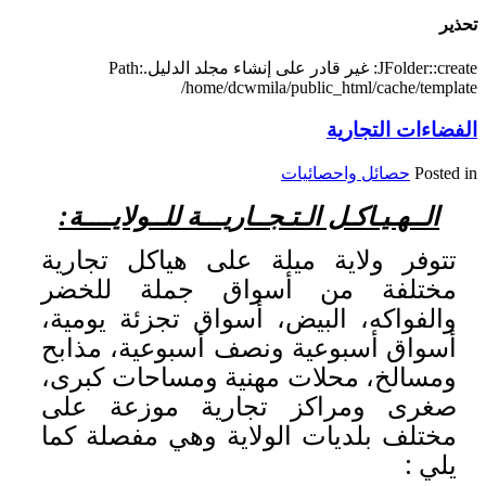
JFolder::create: غير قادر على إنشاء مجلد الدليل.Path:
/home/d
ـــة للــولايــــة:
لى هياكل تجارية
ق جملة للخضر
واق تجزئة يومية،
 أسبوعية، مذابح
ة ومساحات كبرى،
رية موزعة على
ة وهي مفصلة كما