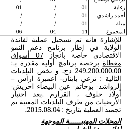
/
01
/
01
/
01
/
01
/
/
/
/
/
/
/
02
09
02
06
04
يل عملية لفائدة
نامج دعم النمو
انجاز
07 أسواق
أولية مقدرة بـ:
249.200 دج. و تخص البلديات
ن- أعميرة ارأس –
ن البيضاء احريش-
ارم .
بعد اختيار
لديات المعنية تم
.
الموجهة