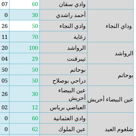
ان
60
07
53
شدي
30
0
30
اء
50
26
24
59
11
70
80
20
100
25
04
29
05
50
50
صلاح
50
05
45
ضاء
4
26
30
برباس
12
02
10
مانية
60
0
60
وك
62
0
62