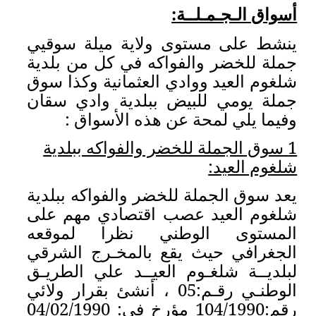
اية ميلة سوقي
ي
 في كل من بلدية
عثمانية وكذا سوق
لدية وادي سقان
ه الأسواق :
الفواكه ببلدية
 والفواكه ببلدية
قتصادي مهم على
 نظرا لموقعه
المخـرج الشرقي
يــد علي الطريـق
ي رقـم:05 ، أنشئ بقرار ولائي
رقم:104/1990 مؤرخ في: 04/02/1990