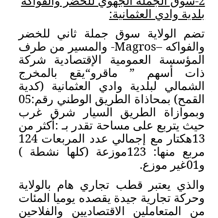
 للخضر والفواكه
ملة ثاني للخضر
والمسير من طرف
لإقتصادية شركة
و“يقع بالمخرج
 العثمانية (كدية
القمح) بمحاذاة الطريق الوطني رقم:05
سيار شرق غرب
تقدر بـ :أكثر من
دد المربعات
124
ها: 123موزعة (كلها نشطة )
ري هام بالولاية
صده يوميا المئات
صاديين والفلاحين