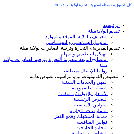
20
ع والموارد
لسيـــاحـي
ة الصادرات لولاية ميلة
ام
 التجارة وترقية الصادرات لولاية
ا
اسيم، نصوص هامة
ة
ننة
 الغش