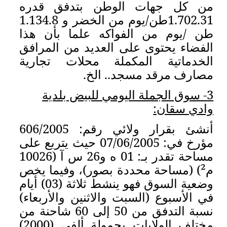
ن بتدفق قدره
لخضر و 1.
8
.
134
ه
علما بأن هذا
عديد من المرافق
ة محلات تجارية
الخ.
 للبيض بلدية
قرار ولائي رقم: 606/2005
مؤرخ في: 07/06/2005 حيث يتربع على
مساحة تقدر بـ: 01 ه و26 س آ (10026
ور)، وفيما يخص
ة (03) أيام
لاثنين والأربعاء)
نسبة التدفق من 50 إلى 60 شاحنة من
مختلف الولايات بحمولة ألفي (2000)