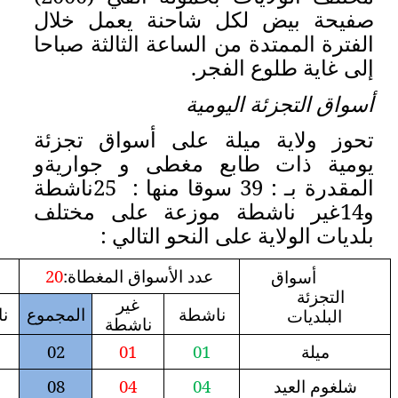
حنة يعمل خلال
اعة الثالثة صباحا
لى أسواق تجزئة
غطى و جوارية
و
منها :
25
ناشطة
عة على مختلف
حو التالي :
 الأسواق المغطاة:
20
عدد الأسواق الجوارية:
19
غير
غير
ة
المجموع
ناشطة
المجموع
ناشطة
ناشطة
01
01
00
02
01
02
00
02
08
04