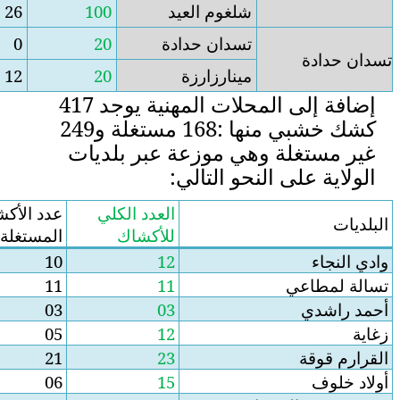
عيد
100
26
74
ادة
20
0
20
ة
20
12
08
إضافة إلى المحلات المهنية يوجد 417
كشك خشبي منها :168 مستغلة و249
ة عبر بلديات
ي:
العدد الكلي
عدد الأكشاك
عدد الأكشاك الغير
للأكشاك
المستغلة
مستغلة
02
10
12
00
11
11
00
03
03
07
05
12
02
21
23
09
06
15