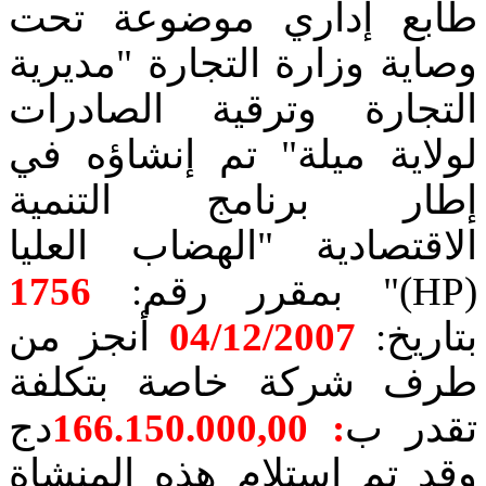
طابع إداري موضوعة تحت
وصاية وزارة التجارة "مديرية
التجارة وترقية الصادرات
لولاية ميلة" تم إنشاؤه في
إطار برنامج التنمية
الاقتصادية "الهضاب العليا
(
HP
)" بمقرر رقم:
1756
بتاريخ:
04/12/2007
أنجز من
طرف شركة خاصة بتكلفة
تقدر ب
:
166.150.000,00
دج
وقد تم استلام هذه المنشاة