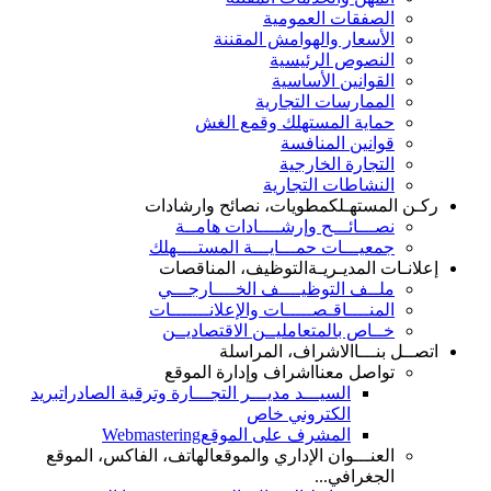
الصفقات العمومية
الأسعار والهوامش المقننة
النصوص الرئيسية
القوانين الأساسية
الممارسات التجارية
حماية المستهلك وقمع الغش
قوانين المنافسة
التجارة الخارجية
النشاطات التجارية
ركـن المستهـلك
مطويات، نصائح وارشادات
نصـــائـــح وإرشــــادات هامــة
جمعيـــات حمـــايـــة المستــــهلك
إعلانـات المديـريـة
التوظيف، المناقصات
ملــف التوظيــــف الخــــارجـــي
المنــــاقـصـــــات والإعلانـــــــات
خــاص بالمتعامليــن الاقتصاديــن
اتصــل بنـــا
الاشراف، المراسلة
تواصل معنا
اشراف وإدارة الموقع
السيـــد مديـــر التجـــارة وترقية الصادرات
بريد
الكتروني خاص
المشرف على الموقع
Webmastering
العنـــوان الإداري والموقع
الهاتف، الفاكس، الموقع
الجغرافي...