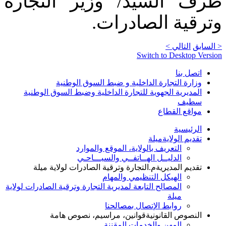
طرف السيد/ وزير التجارة
وترقية الصادرات.
< السابق
التالي >
Switch to Desktop Version
اتصل بنا
وزارة التجارة الداخلية و ضبط السوق الوطنية
المديرية الجهوية للتجارة الداخلية وضبط السوق الوطنية
سطيف
مواقع القطاع
الرئيسية
تقديم الولاية
ميلة
التعريف بالولاية، الموقع والموارد
الدليــل الهــاتفــي والسيـــاحـي
تقديم المديرية
م.التجارة وترقية الصادرات لولاية ميلة
الهيكل التنظيمي والمهام
المصالح التابعة لمديرية التجارة وترقية الصادرات لولاية
ميلة
روابط الإتصال بمصالحنا
النصوص القانونية
قوانين، مراسيم، نصوص هامة
المهن والخدمات المقننة