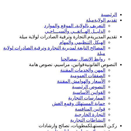
الرئيسية
تقديم الولاية
ميلة
التعريف بالولاية، الموقع والموارد
الدليــل الهــاتفــي والسيـــاحـي
تقديم المديرية
م.التجارة وترقية الصادرات لولاية ميلة
الهيكل التنظيمي والمهام
المصالح التابعة لمديرية التجارة وترقية الصادرات لولاية
ميلة
روابط الإتصال بمصالحنا
النصوص القانونية
قوانين، مراسيم، نصوص هامة
المهن والخدمات المقننة
الصفقات العمومية
الأسعار والهوامش المقننة
النصوص الرئيسية
القوانين الأساسية
الممارسات التجارية
حماية المستهلك وقمع الغش
قوانين المنافسة
التجارة الخارجية
النشاطات التجارية
ركـن المستهـلك
مطويات، نصائح وارشادات