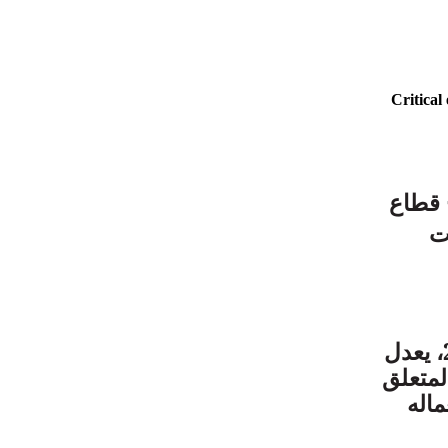
ج قطاع
ت
قرار مؤرخ في 18 ربيع الأول عام 1446 الموافق 22 سبتمبر سنة 2024، يعدل
17 رجب عام 1420 الموافق 27 أكتوبر سنة 1999 والمتعلق
اله