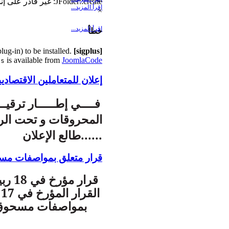
...
JFolder::create: غير قادر على إنشاء مجلد الدليل.Path: /home/dcwmila/public_html/cache/template
اِقرأ المزيد...
×
اِقرأ المزيد...
خطأ
lug-in) to be installed.
[sigplus] Critical error:
is available from
JoomlaCode
us
إعلان للمتعاملين الاقتصادي
فــــي إطـــــار ترقي
المحروقات و تحت الرعا
......طالع الإعلان
قرار متعلق بمواصفات مس
بمواصفات مسحوق 