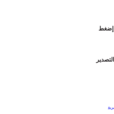
 شهر أكتوبر 2024 للتحميل إضغط
لتصدير
رية