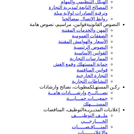
الهيكل التنظيمي والمهام
المصالح التابعة لمديرية التجارة
وترقية الصادرات لولاية ميلة
روابط الإتصال بمصالحنا
النصوص القانونية
قوانين، مراسيم، نصوص هامة
المهن والخدمات المقننة
الصفقات العمومية
الأسعار والهوامش المقننة
النصوص الرئيسية
القوانين الأساسية
الممارسات التجارية
حماية المستهلك وقمع الغش
قوانين المنافسة
التجارة الخارجية
النشاطات التجارية
ركـن المستهـلك
مطويات، نصائح وارشادات
نصـــائـــح وإرشــــادات هامــة
جمعيـــات حمـــايـــة
المستــــهلك
إعلانـات المديـريـة
التوظيف، المناقصات
ملــف التوظيــــف
الخــــارجـــي
المنــــاقـصـــــات
والإعلانـــــــات