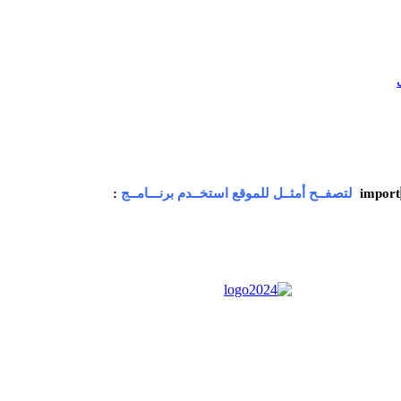
لتصفــح أمثــل للموقع استخــدم برنـــامــج
: