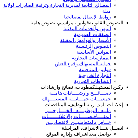
المصالح التابعة لمديرية التجارة وترقية الصادرات لولاية
ميلة
روابط الإتصال بمصالحنا
النصوص القانونية
قوانين، مراسيم، نصوص هامة
المهن والخدمات المقننة
الصفقات العمومية
الأسعار والهوامش المقننة
النصوص الرئيسية
القوانين الأساسية
الممارسات التجارية
حماية المستهلك وقمع الغش
قوانين المنافسة
التجارة الخارجية
النشاطات التجارية
ركـن المستهـلك
مطويات، نصائح وارشادات
نصـــائـــح وإرشــــادات هامــة
جمعيـــات حمـــايـــة المستــــهلك
إعلانـات المديـريـة
التوظيف، المناقصات
ملــف التوظيــــف الخــــارجـــي
المنــــاقـصـــــات والإعلانـــــــات
خــاص بالمتعامليــن الاقتصاديــن
اتصــل بنـــا
الاشراف، المراسلة
تواصل معنا
اشراف وإدارة الموقع