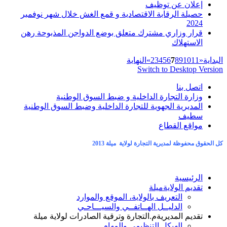
إعلان عن توظيف
حصيلة الرقابة الاقتصادية و قمع الغش خلال شهر نوفمبر
2024
قرار وزاري مشترك متعلق بوضع الدواجن المذبوحة رهن
الاستهلاك
البداية
«
11
10
9
8
7
6
5
4
3
2
»
النهاية
Switch to Desktop Version
اتصل بنا
وزارة التجارة الداخلية و ضبط السوق الوطنية
المديرية الجهوية للتجارة الداخلية وضبط السوق الوطنية
سطيف
مواقع القطاع
كل الحقوق محفوظة لمديرية التجارة لولاية ميلة 2013
الرئيسية
تقديم الولاية
ميلة
التعريف بالولاية، الموقع والموارد
الدليــل الهــاتفــي والسيـــاحـي
تقديم المديرية
م.التجارة وترقية الصادرات لولاية ميلة
الهيكل التنظيمي والمهام