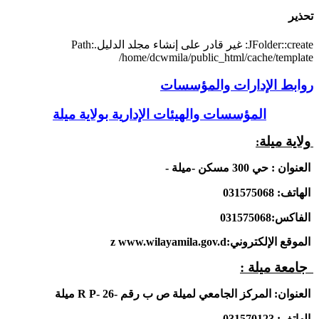
تحذير
JFolder::create: غير قادر على إنشاء مجلد الدليل.Path:
/home/dcwmila/public_html/cache/template
روابط الإدارات والمؤسسات
المؤسسات والهيئات الإدارية بولاية ميلة
ولاية ميلة
:
العنوان : حي 300 مسكن -ميلة -
الهاتف: 031575068
الفاكس:031575068
الموقع الإلكتروني:
www.wilayamila.gov.d
z
جامعة ميلة
:
العنوان:
المركز الجامعي لميلة ص ب رقم -26
R P-
ميلة
الهاتف:
031570123