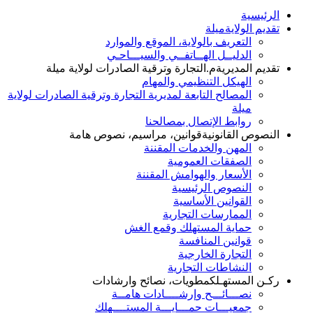
الرئيسية
تقديم الولاية
ميلة
التعريف بالولاية، الموقع والموارد
الدليــل الهــاتفــي والسيـــاحـي
تقديم المديرية
م.التجارة وترقية الصادرات لولاية ميلة
الهيكل التنظيمي والمهام
المصالح التابعة لمديرية التجارة وترقية الصادرات لولاية
ميلة
روابط الإتصال بمصالحنا
النصوص القانونية
قوانين، مراسيم، نصوص هامة
المهن والخدمات المقننة
الصفقات العمومية
الأسعار والهوامش المقننة
النصوص الرئيسية
القوانين الأساسية
الممارسات التجارية
حماية المستهلك وقمع الغش
قوانين المنافسة
التجارة الخارجية
النشاطات التجارية
ركـن المستهـلك
مطويات، نصائح وارشادات
نصـــائـــح وإرشــــادات هامــة
جمعيـــات حمـــايـــة المستــــهلك