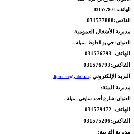
الهاتف: 031577801
:031577888
الفاكس
مديرية الأشغال العمومية
العنوان:
حي بو الطوط –ميلة –
الهاتف: 031576793
الفاكس:031576793
البريد الإلكتروني :
dtpmilaa@yahoo.fr
مديرية البيئة:
العنوان: شارع أحمد سايغي –ميلة -
الهاتف: 031579472
الفاكس:031575206
مديرية التربية: