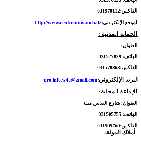
الفاكس:031570112
الموقع الإلكتروني:
http://www.centre-univ-mila.dz
الحماية المدنية :
العنوان:
الهاتف:
031577829
الفاكس:031578868
البريد الإلكتروني
pro.info.w43@gmail.com
:
ا
لإ ذاعة المحلية:
العنوان: شارع القدس ميلة
الهاتف: 031505755
الفاكس:031505760
أملاك الدولة: