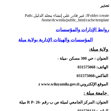
تحذير
JFolder::create: غير قادر على إنشاء مجلد الدليل.Path:
/home/dcwmila/public_html/cache/template
روابط الإدارات والمؤسسات
المؤسسات والهيئات الإدارية بولاية ميلة
ولاية ميلة
:
العنوان : حي 300 مسكن -ميلة -
الهاتف: 031575068
الفاكس:031575068
الموقع الإلكتروني:
www.wilayamila.gov.d
z
جامعة ميلة
:
العنوان:
المركز الجامعي لميلة ص ب رقم -26
R P-
ميلة
الهاتف:
031570123