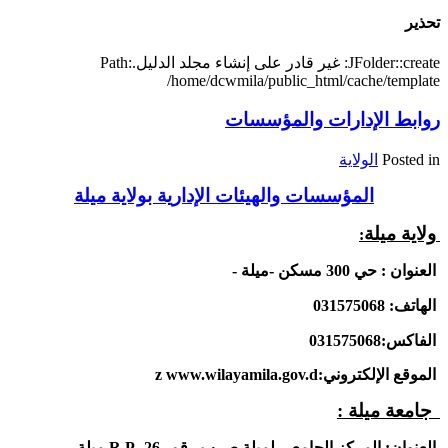
تحذير
JFolder::create: غير قادر على إنشاء مجلد الدليل.Path:
/home/dcwmila/public_html/cache/template
روابط الإدارات والمؤسسات
Posted in
الولاية
المؤسسات والهيئات الإدارية بولاية ميلة
ولاية ميلة
:
العنوان : حي 300 مسكن -ميلة -
الهاتف: 031575068
الفاكس:031575068
الموقع الإلكتروني:
www.wilayamila.gov.d
z
جامعة ميلة
:
العنوان:
المركز الجامعي لميلة ص ب رقم -26
R P-
ميلة