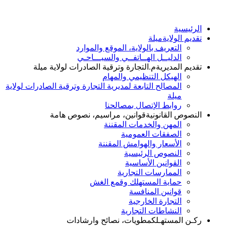
الرئيسية
تقديم الولاية
ميلة
التعريف بالولاية، الموقع والموارد
الدليــل الهــاتفــي والسيـــاحـي
تقديم المديرية
م.التجارة وترقية الصادرات لولاية ميلة
الهيكل التنظيمي والمهام
المصالح التابعة لمديرية التجارة وترقية الصادرات لولاية
ميلة
روابط الإتصال بمصالحنا
النصوص القانونية
قوانين، مراسيم، نصوص هامة
المهن والخدمات المقننة
الصفقات العمومية
الأسعار والهوامش المقننة
النصوص الرئيسية
القوانين الأساسية
الممارسات التجارية
حماية المستهلك وقمع الغش
قوانين المنافسة
التجارة الخارجية
النشاطات التجارية
ركـن المستهـلك
مطويات، نصائح وارشادات