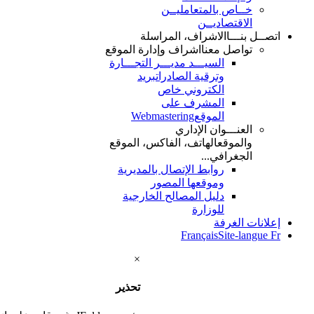
خــاص بالمتعامليــن
الاقتصاديــن
اتصــل بنـــا
الاشراف، المراسلة
تواصل معنا
اشراف وإدارة الموقع
السيـــد مديـــر التجـــارة
وترقية الصادرات
بريد
الكتروني خاص
المشرف على
الموقع
Webmastering
العنـــوان الإداري
والموقع
الهاتف، الفاكس، الموقع
الجغرافي...
روابط الإتصال بالمديرية
وموقعها المصور
دليل المصالح الخارجية
للوزارة
إعلانات الغرفة
Français
Site-langue Fr
×
تحذير