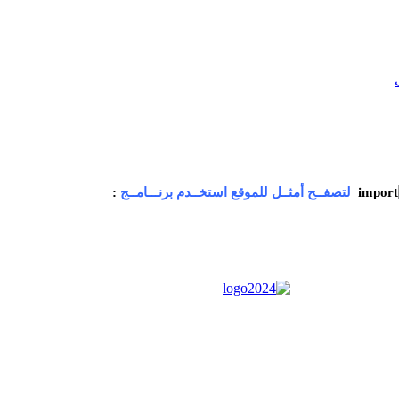
لتصفــح أمثــل للموقع استخــدم برنـــامــج
: