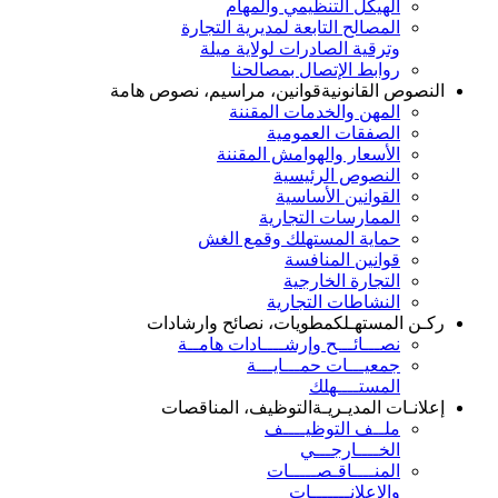
الهيكل التنظيمي والمهام
المصالح التابعة لمديرية التجارة
وترقية الصادرات لولاية ميلة
روابط الإتصال بمصالحنا
النصوص القانونية
قوانين، مراسيم، نصوص هامة
المهن والخدمات المقننة
الصفقات العمومية
الأسعار والهوامش المقننة
النصوص الرئيسية
القوانين الأساسية
الممارسات التجارية
حماية المستهلك وقمع الغش
قوانين المنافسة
التجارة الخارجية
النشاطات التجارية
ركـن المستهـلك
مطويات، نصائح وارشادات
نصـــائـــح وإرشــــادات هامــة
جمعيـــات حمـــايـــة
المستــــهلك
إعلانـات المديـريـة
التوظيف، المناقصات
ملــف التوظيــــف
الخــــارجـــي
المنــــاقـصـــــات
والإعلانـــــــات