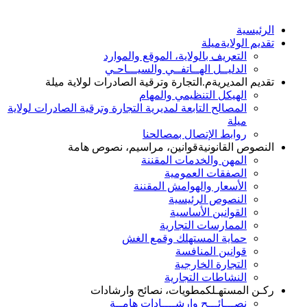
الرئيسية
تقديم الولاية
ميلة
التعريف بالولاية، الموقع والموارد
الدليــل الهــاتفــي والسيـــاحـي
تقديم المديرية
م.التجارة وترقية الصادرات لولاية ميلة
الهيكل التنظيمي والمهام
المصالح التابعة لمديرية التجارة وترقية الصادرات لولاية
ميلة
روابط الإتصال بمصالحنا
النصوص القانونية
قوانين، مراسيم، نصوص هامة
المهن والخدمات المقننة
الصفقات العمومية
الأسعار والهوامش المقننة
النصوص الرئيسية
القوانين الأساسية
الممارسات التجارية
حماية المستهلك وقمع الغش
قوانين المنافسة
التجارة الخارجية
النشاطات التجارية
ركـن المستهـلك
مطويات، نصائح وارشادات
نصـــائـــح وإرشــــادات هامــة