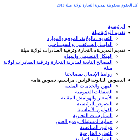
كل الحقوق محفوظة لمديرية التجارة لولاية ميلة 2013
الرئيسية
تقديم الولاية
ميلة
التعريف بالولاية، الموقع والموارد
الدليــل الهــاتفــي والسيـــاحـي
تقديم المديرية
م.التجارة وترقية الصادرات لولاية ميلة
الهيكل التنظيمي والمهام
المصالح التابعة لمديرية التجارة وترقية الصادرات لولاية
ميلة
روابط الإتصال بمصالحنا
النصوص القانونية
قوانين، مراسيم، نصوص هامة
المهن والخدمات المقننة
الصفقات العمومية
الأسعار والهوامش المقننة
النصوص الرئيسية
القوانين الأساسية
الممارسات التجارية
حماية المستهلك وقمع الغش
قوانين المنافسة
التجارة الخارجية
النشاطات التجارية