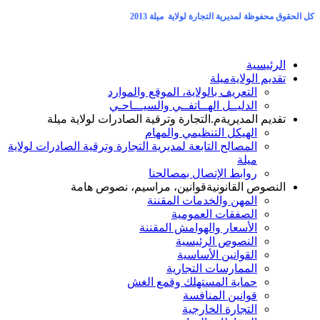
كل الحقوق محفوظة لمديرية التجارة لولاية ميلة 2013
الرئيسية
تقديم الولاية
ميلة
التعريف بالولاية، الموقع والموارد
الدليــل الهــاتفــي والسيـــاحـي
تقديم المديرية
م.التجارة وترقية الصادرات لولاية ميلة
الهيكل التنظيمي والمهام
المصالح التابعة لمديرية التجارة وترقية الصادرات لولاية
ميلة
روابط الإتصال بمصالحنا
النصوص القانونية
قوانين، مراسيم، نصوص هامة
المهن والخدمات المقننة
الصفقات العمومية
الأسعار والهوامش المقننة
النصوص الرئيسية
القوانين الأساسية
الممارسات التجارية
حماية المستهلك وقمع الغش
قوانين المنافسة
التجارة الخارجية