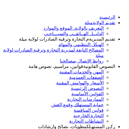
الرئيسية
تقديم الولاية
ميلة
التعريف بالولاية، الموقع والموارد
الدليــل الهــاتفــي والسيـــاحـي
تقديم المديرية
م.التجارة وترقية الصادرات لولاية ميلة
الهيكل التنظيمي والمهام
المصالح التابعة لمديرية التجارة وترقية الصادرات لولاية
ميلة
روابط الإتصال بمصالحنا
النصوص القانونية
قوانين، مراسيم، نصوص هامة
المهن والخدمات المقننة
الصفقات العمومية
الأسعار والهوامش المقننة
النصوص الرئيسية
القوانين الأساسية
الممارسات التجارية
حماية المستهلك وقمع الغش
قوانين المنافسة
التجارة الخارجية
النشاطات التجارية
ركـن المستهـلك
مطويات، نصائح وارشادات