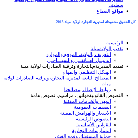
سطيف
مواقع القطاع
كل الحقوق محفوظة لمديرية التجارة لولاية ميلة 2013
الرئيسية
تقديم الولاية
ميلة
التعريف بالولاية، الموقع والموارد
الدليــل الهــاتفــي والسيـــاحـي
تقديم المديرية
م.التجارة وترقية الصادرات لولاية ميلة
الهيكل التنظيمي والمهام
المصالح التابعة لمديرية التجارة وترقية الصادرات لولاية
ميلة
روابط الإتصال بمصالحنا
النصوص القانونية
قوانين، مراسيم، نصوص هامة
المهن والخدمات المقننة
الصفقات العمومية
الأسعار والهوامش المقننة
النصوص الرئيسية
القوانين الأساسية
الممارسات التجارية
حماية المستهلك وقمع الغش