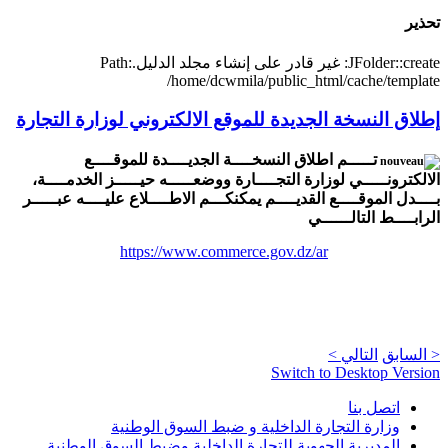
تحذير
JFolder::create: غير قادر على إنشاء مجلد الدليل.Path:
/home/dcwmila/public_html/cache/template
إطلاق النسخة الجديدة للموقع الالكتروني لوزارة التجارة
تـــــم اطلاق النسخــــة الجديــــدة للموقــــع
الالكترونـــــي لوزارة التجــــارة ووضعـــــه حيـــــز الخدمــــة،
بــــدل الموقــــع القديــــم يمكنكـــم الاطــــلاع عليــــه عبـــــر
الرابــــط التالــــــي
https://www.commerce.gov.dz/ar
< السابق
التالي >
Switch to Desktop Version
اتصل بنا
وزارة التجارة الداخلية و ضبط السوق الوطنية
المديرية الجهوية للتجارة الداخلية وضبط السوق الوطنية