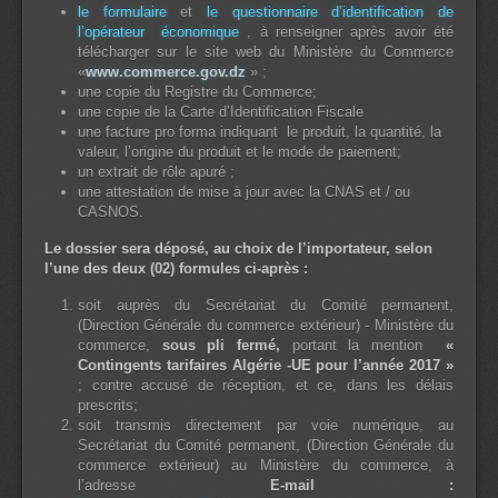
le formulaire
et
le questionnaire d’identification de
l’opérateur économique
, à renseigner après avoir été
télécharger sur le site web du Ministère du Commerce
«
www.commerce.gov.dz
» ;
une copie du Registre du Commerce;
une copie de la Carte d’Identification Fiscale
une facture pro forma indiquant le produit, la quantité, la
valeur, l’origine du produit et le mode de paiement;
un extrait de rôle apuré ;
une attestation de mise à jour avec la CNAS et / ou
CASNOS.
Le dossier sera déposé, au choix de l’importateur, selon
l’une des deux (02) formules ci-après :
soit auprès du Secrétariat du Comité permanent,
(Direction Générale du commerce extérieur) - Ministère du
commerce,
sous pli fermé,
portant la mention
«
Contingents tarifaires Algérie -UE pour l’année 2017 »
; contre accusé de réception, et ce, dans les délais
prescrits;
soit transmis directement par voie numérique, au
Secrétariat du Comité permanent, (Direction Générale du
commerce extérieur) au Ministère du commerce, à
l’adresse
E-mail :