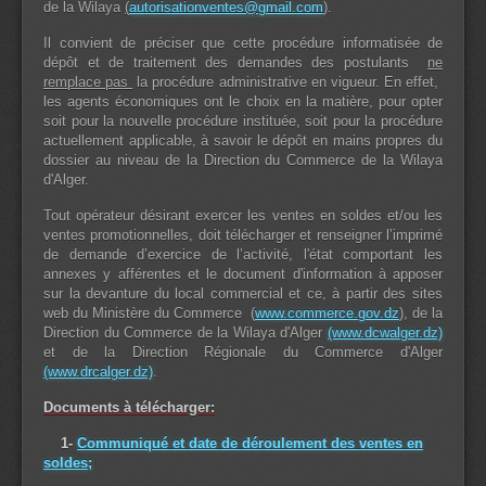
de la Wilaya
(
autorisationventes@gmail.com
).
Il convient de préciser que cette procédure informatisée de
dépôt et de traitement des demandes des postulants
ne
remplace pas
la procédure administrative en vigueur. En effet,
les agents économiques ont le choix en la matière, pour opter
soit pour la nouvelle procédure instituée, soit pour la procédure
actuellement applicable, à savoir le dépôt en mains propres du
dossier au niveau de la Direction du Commerce de la Wilaya
d'Alger.
Tout opérateur désirant exercer les ventes en soldes et/ou les
ventes promotionnelles, doit télécharger et renseigner l’imprimé
de demande d’exercice de l’activité, l'état comportant les
annexes y afférentes et le document d'information à apposer
sur la devanture du local commercial et ce, à partir des sites
web du Ministère du Commerce (
www.commerce.gov.dz
), de la
Direction du Commerce de la Wilaya d'Alger
(www.dcwalger.dz)
et de la Direction Régionale du Commerce d'Alger
(www.drcalger.dz)
.
Documents à télécharger:
1-
Communiqué et date de déroulement des ventes en
soldes;