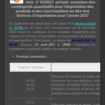
Avis n° 01/2017 portant ouverture des
contingents quantitatifs pour l’importation des
produits et des marchandises au titre des
licences d’importation pour l’année 2017
En application des dispositions de l’article 9 du
décret exécutif
n° 15-306
du 24 Safar 1437 correspondant au 06 décembre
2015 fixant les conditions et les modalités d’application des
régimes de licences d’importation ou d’exportation de produits
et marchandises, Il est ouvert, à compter du
1er avril 2017 à
8h 00
, jusqu’au
15 avril 2017 à 17h00
, l’importation les
contingents quantitatifs relatifs aux produits suivants:
Produits industriels :
Position Tarifaire
N
Véhicules de tourisme et autres véhicul
87.02
l’exclusion des sous-positions tarifaires
87.03
87021010, 87029010, 87032110, 87032
87.04
87033210, 87033310, 87042110, 870422
destinée aux industries de montage ».
87.01
Véhicules spéciaux et engins (camio