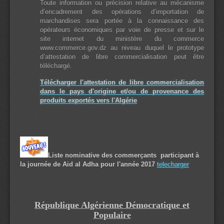
Toute information ou précision relative au mécanisme
d’encadrement des opérations d’importation de
marchandises sera portée à la connaissance des
opérateurs économiques par voie de presse et sur le
site internet du ministère du commerce
www.commerce.gov.dz au niveau duquel le prototype
d’attestation de libre commercialisation peut être
téléchargé.
Télécharger l'attestation de libre commercialisation
dans le pays d'origine et/ou de provenance des
produits exportés vers l'Algérie
Liste nominative des
commerçants
participant à
la journée de Aid al Adha pour l'année 2017
telecharger
République Algérienne Démocratique et
Populaire