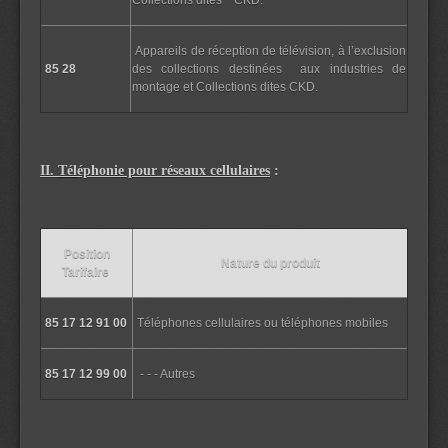
Collections dites CKD.
Appareils de réception de télévision, à l’exclusion
85 28
des collections destinées aux industries de
montage et Collections dites CKD.
II.
Tél
éphonie pour réseaux cellulaires
:
Position
Nature du produit
Tarifaire
85 17 12 91 00
Téléphones cellulaires ou téléphones mobiles
85 17 12 99 00
- - - Autres