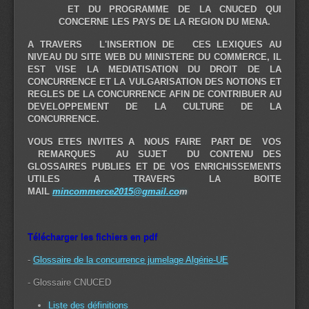
E
T DU PROGRAMME DE LA
C
N
UCED
Q
UI
CONCERNE LES PAYS DE LA REGION DU MENA.
A TRAVERS L'INSERTION DE CES LEXIQUES AU
NIVEAU DU SITE WEB DU MINISTERE DU COMMERCE, IL
EST VISE LA MEDIATISATION DU DROIT DE LA
CONCURRENCE ET LA VULGARISATION DES NOTIONS ET
REGLES DE LA CONCURRENCE AFIN DE CONTRIBUER AU
DEVELOPPEMENT DE LA CULTURE DE LA
CONCURRENCE
.
V
OUS ETES INVITES A NOUS FAIRE PART DE VOS
REMARQUES AU SUJET DU CONTENU DES
GLOSSAIRES PUBLIES ET DE VOS ENRICHISSEMENTS
UTILES A TRAVERS LA BOITE
MAIL
mincommerce2015@gmail.co
m
Télécharger les fichiers en pdf
-
Glossaire de la concurrence jumelage Algérie-UE
- Glossaire CNUCED
Liste des définitions