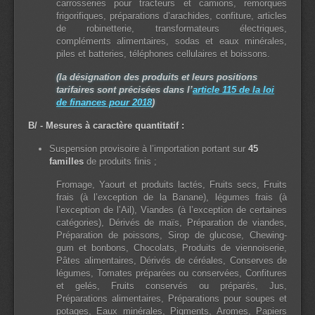
carrosseries pour tracteurs et camions, remorques
frigorifiques, préparations d’arachides, confiture, articles
de robinetterie, transformateurs électriques,
compléments alimentaires, sodas et eaux minérales,
piles et batteries, téléphones cellulaires et boissons.
(la désignation des produits et leurs positions
tarifaires sont précisées dans l’
article 115 de la loi
de finances pour 2018
)
B/ - Mesures à caractère quantitatif :
Suspension provisoire à l’importation portant sur
45
familles
de produits finis ;
Fromage, Yaourt et produits lactés, Fruits secs, Fruits
frais (à l’exception de la Banane), légumes frais (à
l’exception de l’Ail), Viandes (à l’exception de certaines
catégories), Dérivés de maïs, Préparation de viandes,
Préparation de poissons, Sirop de glucose, Chewing-
gum et bonbons, Chocolats, Produits de viennoiserie,
Pâtes alimentaires, Dérivés de céréales, Conserves de
légumes, Tomates préparées ou conservées, Confitures
et gelés, Fruits conservés ou préparés, Jus,
Préparations alimentaires, Préparations pour soupes et
potages, Eaux minérales, Pigments, Aromes, Papiers