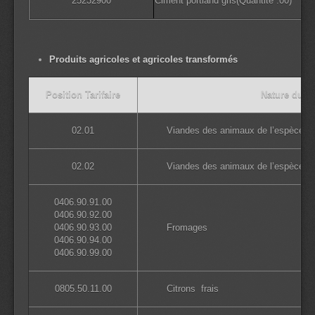
25232900
Ciment portland gris(Quantité :00)
Produits agricoles et agricoles transformés
Position Tarifaire
Nature du pr
02.01
Viandes des animaux de l’espèce bov
02.02
Viandes des animaux de l’espèce b
0406.90.91.00
0406.90.92.00
0406.90.93.00
Fromages
0406.90.94.00
0406.90.99.00
0805.50.11.00
Citrons frais