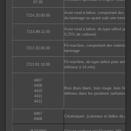
87.05
Acier rond à béton, comportant des inde
7214.20.00.00
du laminage ou ayant subi une torsion 
Acier rond à béton, du type utilisé po
7214.99.11.00
0,25% de carbone)
Fil machine, comportant des indentation
7213.10.00.00
laminage
Fil machine, du type utilisé pour armatu
7213.91.10.00
inférieur à 14 mm)
4407
4408
Bois (bois blanc, bois rouge, bois hêtr
4410
définies dans les positions tarifaires)
4411
4412
6907
Céramiques :(carreaux et dalles de pav
6908